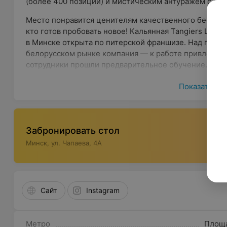
(более 400 позиций) и мистическим антуражем с нот
Место понравится ценителям качественного бестаба
кто готов пробовать новое! Кальянная Tangiers Loun
в Минске открыта по питерской франшизе. Над проек
белорусском рынке компания — к работе привлекли 
сотрудники прошли предварительное обучение.
Атмосфера
Показать ещ
Интерьер заведения выполнен в стиле полуразрушенн
овеянного легендами. Говорят, некогда здесь жил за
ушел на войну, оставив свой дом пустовать. Но спуст
Забронировать стол
его стенах расположилась кальянная Tangiers Loung
Минск, ул. Чапаева, 4А
отдохнуть от дневных забот и здорово повеселиться в
В интерьере можно заметить и современные черты:
надписи, игровая зона с экранами и PlayStation 5. Ря
находится в центре города, в районе площади Побед
Сайт
Instagram
Кухня
Метро
Площ