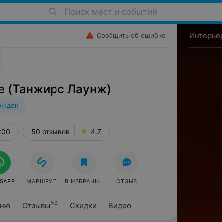
Поиск мест и событий
Интерье
Сообщить об ошибке
ge (Танжирс Лаунж)
ржден
:00
50 отзывов
4.7
SAPP
МАРШРУТ
В ИЗБРАННОЕ
ОТЗЫВ
50
ню
Отзывы
Скидки
Видео