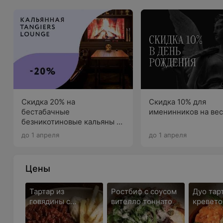
Скидка 20% на
Скидка 10% для
бестабачные
именинников на вес
безникотиновые кальяны в
обеденное время
до 1 апреля
до 1 апреля
Цены
Тартар из
Ростбиф с соусом
Дуо тар
говядины с
вителло тоннато
кревето
трюфельным
айоли и