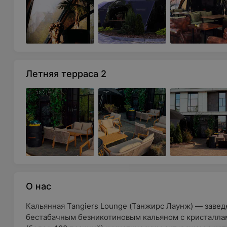
Летняя терраса 2
О нас
Кальянная Tangiers Lounge (Танжирс Лаунж) — заве
бестабачным безникотиновым кальяном с кристалла