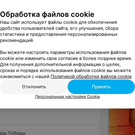
ками бунтарства.
чным безникотиновым кальяна и тем,
Обработка файлов cookie
ge (Танжирс Лаунж), или TNG (ти-эн-дж),
Наш сайт использует файлы cookie для обеспечения
том работала уже известная на
удобства пользователей сайта, его улучшения, сбора
опытных мастеров и поваров, все
статистики и предоставления персонализированных
рекомендаций.
ё
Вы можете настроить параметры использования файлов
cookie или изменить свое согласие в более позднее время.
ого английского особняка XIX-XX веков,
Для получения дополнительной информации о целях,
гадочный Мистер Т., много лет назад он
сроках и порядке использования файлов cookie вы можете
я годы особняк снова открыт! Теперь в
ознакомиться с нашей
Политикой обработки файлов cookie
Дата
Время
Чел.
e (Танжирс Лаунж) — место, где можно
Отклонить
Принять
 кругу друзей.
Персональные настройки Cookie
 кожаные комфортные диваны, неоновые
дом есть парковка. Сама кальянная
ы.
адь Победы