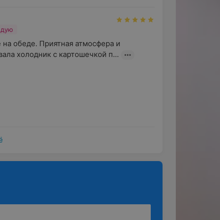
ндую
 на обеде. Приятная атмосфера и 
ала холодник с картошечкой п...
ё