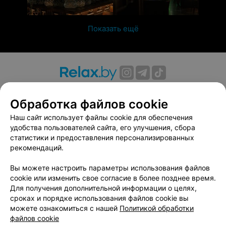
Показать ещё
О проекте
Новости проекта
Размещение рекламы
Обработка файлов cookie
Вакансии
Публичный договор
Способы оплаты
Публичный договор по использованию сервиса
Наш сайт использует файлы cookie для обеспечения
«Афиша»
удобства пользователей сайта, его улучшения, сбора
статистики и предоставления персонализированных
Пользовательское соглашение
рекомендаций.
Написать в поддержку
Вы можете настроить параметры использования файлов
Связаться по вопросам сотрудничества
cookie или изменить свое согласие в более позднее время.
Написать руководителю relax.by
Для получения дополнительной информации о целях,
Персональные настройки cookie
сроках и порядке использования файлов cookie вы
можете ознакомиться с нашей
Политикой обработки
Обработка персональных данных
файлов cookie